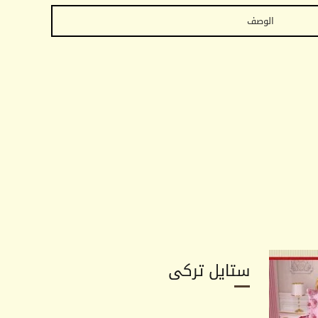
الوصف
ستايل تركى