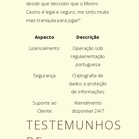
desde que descobri que o Monro
Casino é legal e seguro, me sinto muito
mais tranquila para jogar!”
Aspecto
Descrição
Licenciamento
Operação sob
regulamentação
portuguesa
Segurança
Criptografia de
dados e proteção
de informações
Suporte ao
Atendimento
Cliente
disponível 24/7
TESTEMUNHOS