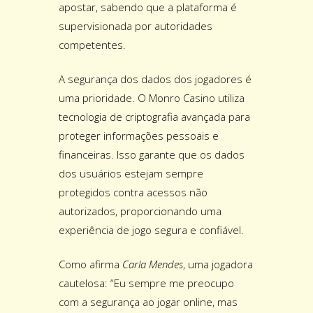
apostar, sabendo que a plataforma é
supervisionada por autoridades
competentes.
A segurança dos dados dos jogadores é
uma prioridade. O Monro Casino utiliza
tecnologia de criptografia avançada para
proteger informações pessoais e
financeiras. Isso garante que os dados
dos usuários estejam sempre
protegidos contra acessos não
autorizados, proporcionando uma
experiência de jogo segura e confiável.
Como afirma
Carla Mendes
, uma jogadora
cautelosa: “Eu sempre me preocupo
com a segurança ao jogar online, mas