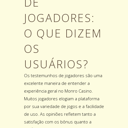
DE
JOGADORES:
O QUE DIZEM
OS
USUÁRIOS?
Os testemunhos de jogadores são uma
excelente maneira de entender a
experiência geral no Monro Casino.
Muitos jogadores elogiam a plataforma
por sua variedade de jogos e a facilidade
de uso. As opiniões refletem tanto a
satisfação com os bônus quanto a