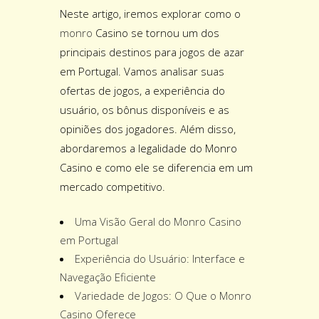
Neste artigo, iremos explorar como o
monro
Casino se tornou um dos
principais destinos para jogos de azar
em Portugal. Vamos analisar suas
ofertas de jogos, a experiência do
usuário, os bônus disponíveis e as
opiniões dos jogadores. Além disso,
abordaremos a legalidade do Monro
Casino e como ele se diferencia em um
mercado competitivo.
Uma Visão Geral do Monro Casino
em Portugal
Experiência do Usuário: Interface e
Navegação Eficiente
Variedade de Jogos: O Que o Monro
Casino Oferece