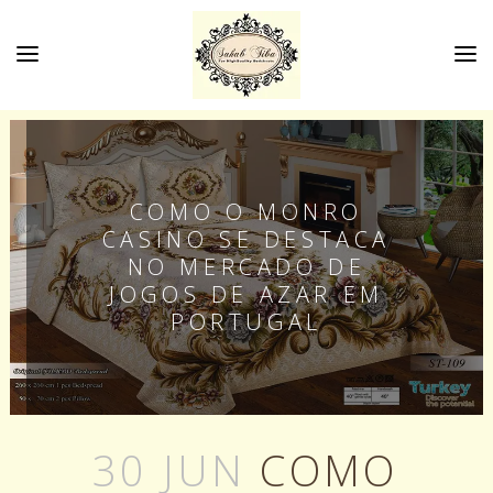
COMO O MONRO
CASINO SE DESTACA
NO MERCADO DE
JOGOS DE AZAR EM
PORTUGAL
30 JUN
COMO