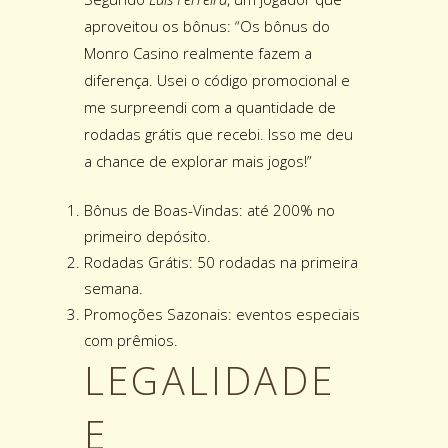
aproveitou os bônus: “Os bônus do
Monro Casino realmente fazem a
diferença. Usei o código promocional e
me surpreendi com a quantidade de
rodadas grátis que recebi. Isso me deu
a chance de explorar mais jogos!”
Bônus de Boas-Vindas: até 200% no
primeiro depósito.
Rodadas Grátis: 50 rodadas na primeira
semana.
Promoções Sazonais: eventos especiais
com prêmios.
LEGALIDADE
E