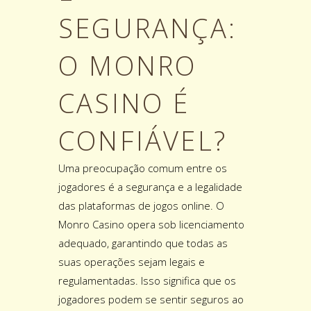
SEGURANÇA:
O MONRO
CASINO É
CONFIÁVEL?
Uma preocupação comum entre os
jogadores é a segurança e a legalidade
das plataformas de jogos online. O
Monro Casino opera sob licenciamento
adequado, garantindo que todas as
suas operações sejam legais e
regulamentadas. Isso significa que os
jogadores podem se sentir seguros ao