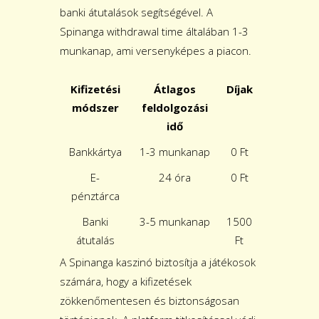
banki átutalások segítségével. A
Spinanga withdrawal time általában 1-3
munkanap, ami versenyképes a piacon.
Kifizetési
Átlagos
Díjak
módszer
feldolgozási
idő
Bankkártya
1-3 munkanap
0 Ft
E-
24 óra
0 Ft
pénztárca
Banki
3-5 munkanap
1500
átutalás
Ft
A Spinanga kaszinó biztosítja a játékosok
számára, hogy a kifizetések
zökkenőmentesen és biztonságosan