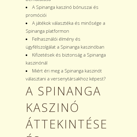
A Spinanga kaszinó bónuszai és
promóciói
A játékok választéka és minősége a
Spinanga platformon
Felhasználói élmény és
ügyfélszolgálat a Spinanga kaszinóban
Kifizetések és biztonság a Spinanga
kaszinónál
Miért éri meg a Spinanga kaszinót
választani a versenytársakhoz képest?
A SPINANGA
KASZINÓ
ÁTTEKINTÉSE