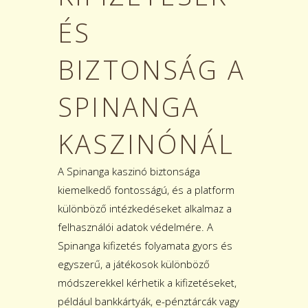
ÉS
BIZTONSÁG A
SPINANGA
KASZINÓNÁL
A Spinanga kaszinó biztonsága
kiemelkedő fontosságú, és a platform
különböző intézkedéseket alkalmaz a
felhasználói adatok védelmére. A
Spinanga kifizetés folyamata gyors és
egyszerű, a játékosok különböző
módszerekkel kérhetik a kifizetéseket,
például bankkártyák, e-pénztárcák vagy