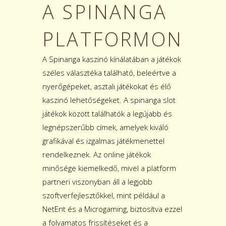
A SPINANGA
PLATFORMON
A Spinanga kaszinó kínálatában a játékok
széles választéka található, beleértve a
nyerőgépeket, asztali játékokat és élő
kaszinó lehetőségeket. A spinanga slot
játékok között találhatók a legújabb és
legnépszerűbb címek, amelyek kiváló
grafikával és izgalmas játékmenettel
rendelkeznek. Az online játékok
minősége kiemelkedő, mivel a platform
partneri viszonyban áll a legjobb
szoftverfejlesztőkkel, mint például a
NetEnt és a Microgaming, biztosítva ezzel
a folyamatos frissítéseket és a