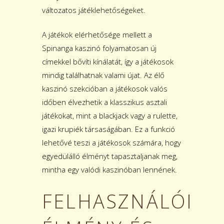
változatos játéklehetőségeket.
A játékok elérhetősége mellett a
Spinanga kaszinó folyamatosan új
címekkel bővíti kínálatát, így a játékosok
mindig találhatnak valami újat. Az élő
kaszinó szekcióban a játékosok valós
időben élvezhetik a klasszikus asztali
játékokat, mint a blackjack vagy a rulette,
igazi krupiék társaságában. Ez a funkció
lehetővé teszi a játékosok számára, hogy
egyedülálló élményt tapasztaljanak meg,
mintha egy valódi kaszinóban lennének.
FELHASZNÁLÓI