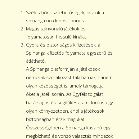
Széles bónusz lehetőségek, köztük a
spinanga no deposit bonus.
Magas színvonalú játékok és
folyamatosan frissülő kínálat.
Gyors és biztonságos kifizetések, a
Spinanga kifizetés folyamata egyszerű és
átlátható.
A Spinanga platformján a játékosok
nemcsak szórakozást találhatnak, hanem
olyan közösséget is, amely támogatja
őket a játék során. Az ügyfélszolgálat
barátságos és segítőkész, ami fontos egy
olyan környezetben, ahol a játékosok
biztonságban érzik magukat.
Összességében a Spinanga kaszinó egy
megbízható és vonzó választás mindazok